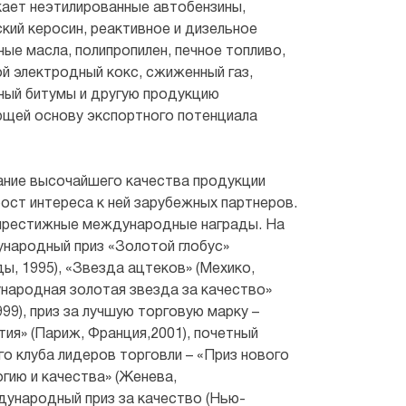
ает неэтилированные автобензины,
кий керосин, реактивное и дизельное
ные масла, полипропилен, печное топливо,
ой электродный кокс, сжиженный газ,
ный битумы и другую продукцию
ющей основу экспортного потенциала
ние высочайшего качества продукции
ст интереса к ней зарубежных партнеров.
престижные международные награды. На
народный приз «Золотой глобус»
ы, 1995), «Звезда ацтеков» (Мехико,
народная золотая звезда за качество»
99), приз за лучшую торговую марку –
тия» (Париж, Франция,2001), почетный
 клуба лидеров торговли – «Приз нового
гию и качества» (Женева,
ународный приз за качество (Нью-