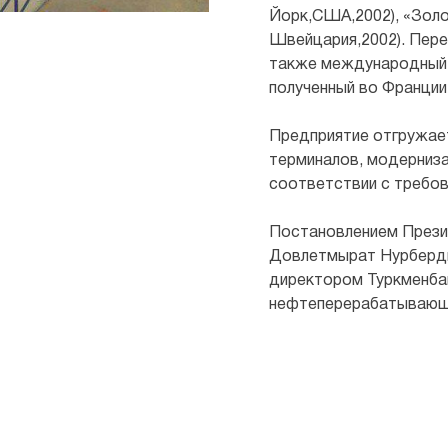
Йорк,США,2002), «Золо
Швейцария,2002). Пере
также международный «
полученный во Франции
Предприятие отгружае
терминалов, модерниз
соответствии с требов
Постановлением Презид
Довлетмырат Нурберди
директором Туркменба
нефтеперерабатывающ