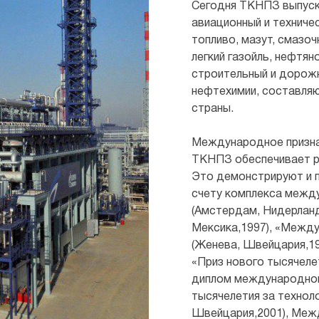
Сегодня ТКНПЗ выпуск
авиационный и техничес
топливо, мазут, смазоч
легкий газойль, нефтян
строительный и дорож
нефтехимии, составля
страны.
Международное призна
ТКНПЗ обеспечивает ро
Это демонстрируют и 
счету комплекса между
(Амстердам, Нидерланд
Мексика,1997), «Между
(Женева, Швейцария,19
«Приз нового тысячеле
диплом международного
тысячелетия за техноло
Швейцария,2001), Межд